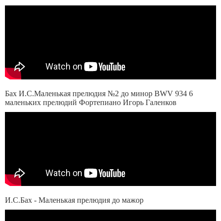
Бах И.С.Маленькая прелюдия №2 до минор BWV 934 6
маленьких прелюдий Фортепиано Игорь Галенков
И.С.Бах - Маленькая прелюдия до мажор