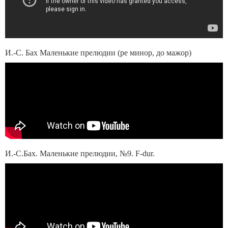
И.-С. Бах Маленькие прелюдии (ре минор, до мажор)
И.-С.Бах. Маленькие прелюдии, №9. F-dur.