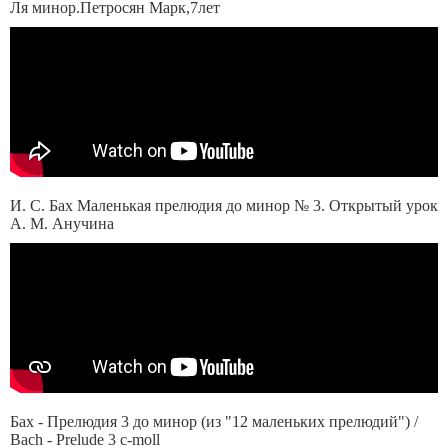
Ля минор.Петросян Марк,7лет
И. С. Бах Маленькая прелюдия до минор № 3. Открытый урок
А. М. Анучина
Бах - Прелюдия 3 до минор (из "12 маленьких прелюдий") /
Bach - Prelude 3 с-moll