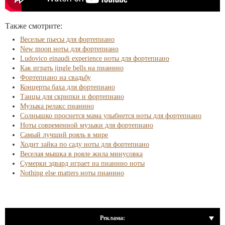
Также смотрите:
Веселые пьесы для фортепиано
New moon ноты для фортепиано
Ludovico einaudi experience ноты для фортепиано
Как играть jingle bells на пианино
Фортепиано на свадьбу
Концерты баха для фортепиано
Танцы для скрипки и фортепиано
Музыка релакс пианино
Солнышко проснется мама улыбнется ноты для фортепиано
Ноты современной музыки для фортепиано
Самый лучший рояль в мире
Ходит зайка по саду ноты для фортепиано
Веселая мышка в рояле жила минусовка
Сумерки эдвард играет на пианино ноты
Nothing else matters ноты пианино
Реклама: