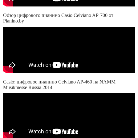
Обзор цифрового пианино Casio Celviano AP-700 от
Pianino.by
Casio: цифровое пианино Celviano AP-460 на NAMM
Musikmesse Russia 2014