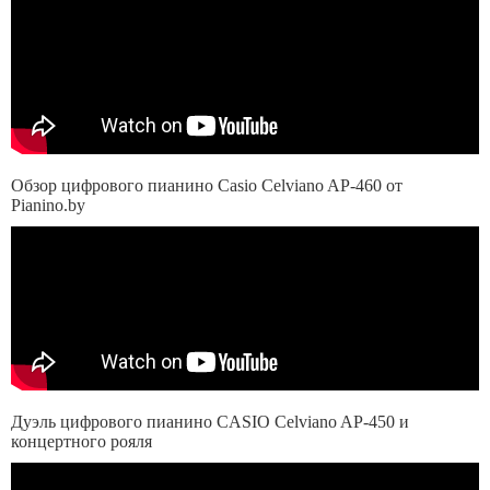
Обзор цифрового пианино Casio Celviano AP-460 от
Pianino.by
Дуэль цифрового пианино CASIO Celviano AP-450 и
концертного рояля