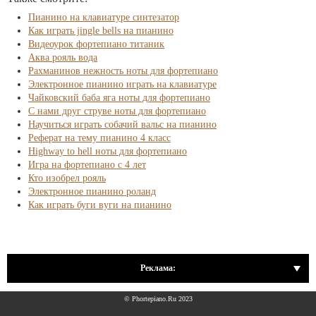
Пианино на клавиатуре синтезатор
Как играть jingle bells на пианино
Видеоурок фортепиано титаник
Аква рояль вода
Рахманинов нежность ноты для фортепиано
Электронное пианино играть на клавиатуре
Чайковский баба яга ноты для фортепиано
С нами друг струве ноты для фортепиано
Научиться играть собачий вальс на пианино
Реферат на тему пианино 4 класс
Highway to hell ноты для фортепиано
Игра на фортепиано с 4 лет
Кто изобрел рояль
Электронное пианино роланд
Как играть буги вуги на пианино
Реклама:
© Phortepiano.Ru 2023