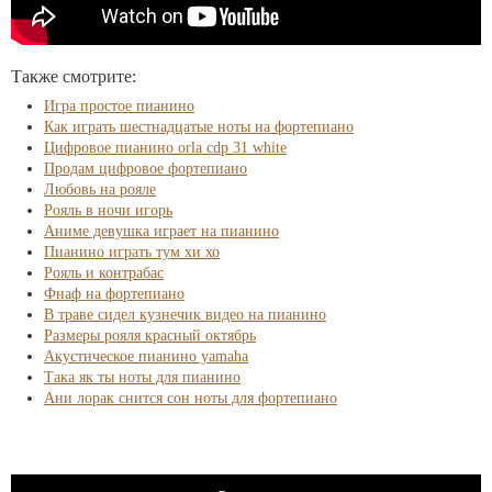
Также смотрите:
Игра простое пианино
Как играть шестнадцатые ноты на фортепиано
Цифровое пианино orla cdp 31 white
Продам цифровое фортепиано
Любовь на рояле
Рояль в ночи игорь
Аниме девушка играет на пианино
Пианино играть тум хи хо
Рояль и контрабас
Фнаф на фортепиано
В траве сидел кузнечик видео на пианино
Размеры рояля красный октябрь
Акустическое пианино yamaha
Така як ты ноты для пианино
Ани лорак снится сон ноты для фортепиано