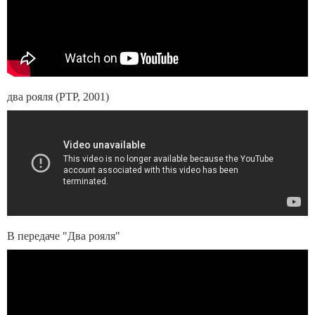
два рояля (РТР, 2001)
В передаче "Два рояля"