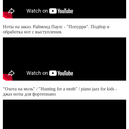
Ноты на заказ. Раймонд Паулс - "Попурри". Подбор и
обработка нот с выступления.
"Охота на моль" / "Hunting for a moth" / piano jazz for kids -
джаз ноты для фортепиано