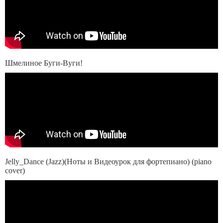
Шмелиное Буги-Вуги!
Jelly_Dance (Jazz)(Ноты и Видеоурок для фортепиано) (piano
cover)