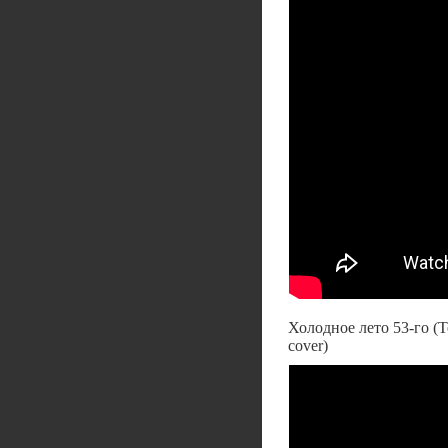
Холодное лето 53-го (
cover)