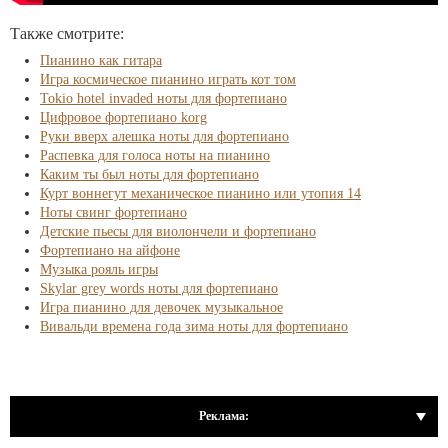
Также смотрите:
Пианино как гитара
Игра космическое пианино играть кот том
Tokio hotel invaded ноты для фортепиано
Цифровое фортепиано korg
Руки вверх алешка ноты для фортепиано
Распевка для голоса ноты на пианино
Каким ты был ноты для фортепиано
Курт воннегут механическое пианино или утопия 14
Ноты свинг фортепиано
Детские пьесы для виолончели и фортепиано
Фортепиано на айфоне
Музыка рояль игры
Skylar grey words ноты для фортепиано
Игра пианино для девочек музыкальное
Вивальди времена года зима ноты для фортепиано
Реклама: