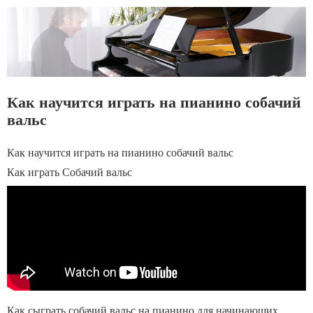
Как научится играть на пианино собачий
вальс
Как научится играть на пианино собачий вальс
Как играть Собачий вальс
Как сыграть собачий вальс на пианино для начинающих