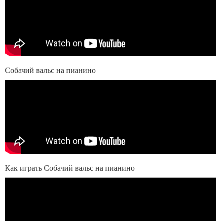
Собачий вальс на пианино
Как играть Собачий вальс на пианино