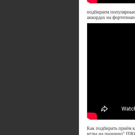
подбираем популярные 
аккордах на фортепиан
Как подбирать приём к
игры на пианино" 