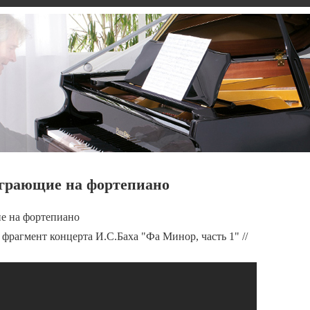
грающие на фортепиано
е на фортепиано
 фрагмент концерта И.С.Баха "Фа Минор, часть 1" //