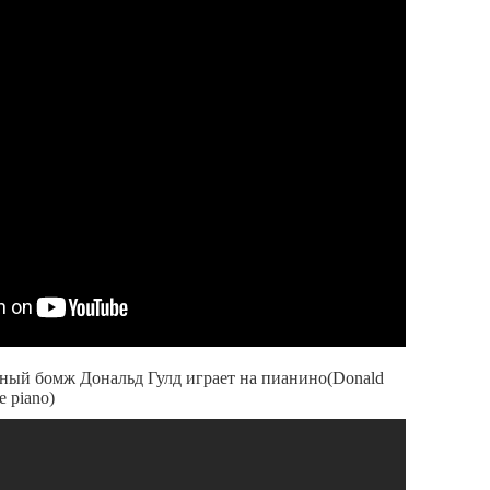
мный бомж Дональд Гулд играет на пианино(Donald
e piano)