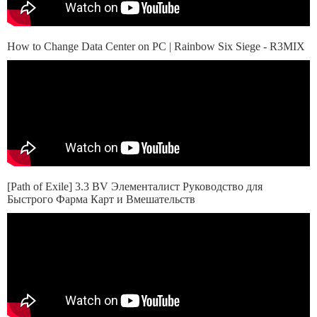
How to Change Data Center on PC | Rainbow Six Siege - R3MIX
[Path of Exile] 3.3 BV Элементалист Руководство для
Быстрого Фарма Карт и Вмешательств