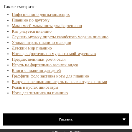
Также смотрите:
Цифр пианино для начинающих
Пианино по другому
Мама моей мамы ноты для фортепиано
Как рисуется пианино
Слушать музыку пираты карибского моря на пианино
Учимся играть пианино мелодии
Детский мир пианино
Ноты для фортепиано мурка ты мой муреночек
Предшественники рояля были
Играть на фортепиано василек видео
Книги с пианино для детей
Граффити фолс заставка ноты для пианино
Виртуальное пианино играть на клавиатуре с нотами
Рояль в кустах динозавры
Ноты для титаника на пианино
Реклама: