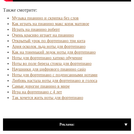
Также смотрите:
Музыка пианино и скрипка без слов
Как играть на пианино макс корж матовое
Играть на пианино роберт
Очень красиво играет на пианино
Открытый урок по фортепиано три кита
Ария осколок льда ноты для фортепиано
Как на тоненький ледок ноты для фортепиано
Ноты для фортепиано хатико обучение
Ноты во поле береза стояла для фортепиано
Наушники для цифрового пианино casio
Ноты для фортепиано с подписанными нотами
Любовь настала ноты для фортепиано и голоса
Самые дорогие пианино в мире
Игра на фортепиано с 4 лет
Так хочется жить ноты для фортепиано
Реклама: