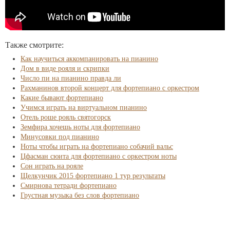
Также смотрите:
Как научиться аккомпанировать на пианино
Дом в виде рояля и скрипки
Число пи на пианино правда ли
Рахманинов второй концерт для фортепиано с оркестром
Какие бывают фортепиано
Учимся играть на виртуальном пианино
Отель роше рояль святогорск
Земфира хочешь ноты для фортепиано
Минусовки под пианино
Ноты чтобы играть на фортепиано собачий вальс
Цфасман сюита для фортепиано с оркестром ноты
Сон играть на рояле
Щелкунчик 2015 фортепиано 1 тур результаты
Смирнова тетради фортепиано
Грустная музыка без слов фортепиано