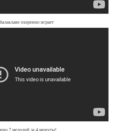
балаклаве охеренно играет
ино 7 мелодий за 4 минуты!