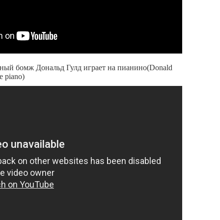
мный бомж Дональд Гулд играет на пианино(Donald
e piano)