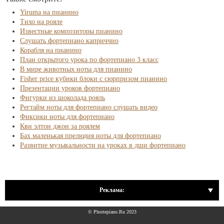
Yiruma на пианино
Тихо на рояле
Известные композиторы пианино
Слушать фортепиано каприччио
Корабля на пианино
План открытого урока по фортепиано 3 класс
В мире животных ноты для пианино
Fisher price кубики блоки с сюрпризом пианино
Презентации уроков фортепиано
Фигурки из шоколада рояль
Регтайм ноты для фортепиано слушать видео
Фиксики ноты для фортепиано
Квн элтон джон за роялем
Бах маленькая прелюдия ноты для фортепиано
Развитие музыкальности на уроках в дши фортепиано
Реклама:
© Phortepiano.Ru 2023