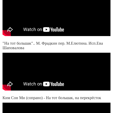
"На тот большак".. М. Фрадкин пер. М.Елютина. Исп.Ева
Шаповалова
Ким Сон Ми (сопрано) - На тот большак, на перекрёсток