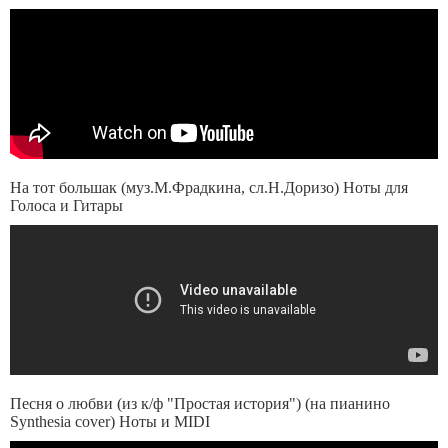
На тот большак (муз.М.Фрадкина, сл.Н.Доризо) Ноты для
Голоса и Гитары
Песня о любви (из к/ф "Простая история") (на пианино
Synthesia cover) Ноты и MIDI