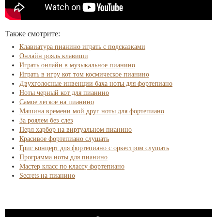
Также смотрите:
Клавиатура пианино играть с подсказками
Онлайн рояль клавиши
Играть онлайн в музыкальное пианино
Играть в игру кот том космическое пианино
Двухголосные инвенции баха ноты для фортепиано
Ноты черный кот для пианино
Самое легкое на пианино
Машина времени мой друг ноты для фортепиано
За роялем без слез
Перл харбор на виртуальном пианино
Красивое фортепиано слушать
Григ концерт для фортепиано с оркестром слушать
Программа ноты для пианино
Мастер класс по классу фортепиано
Secrets на пианино