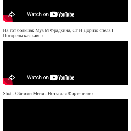
На тот большак Муз М Фрадкина, Ст Н Доризо спела Г
Погорельская кавер
Shot - Обними Меня - Ноты для Фортепиано