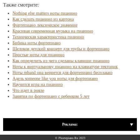
Также смотрите:
Nothing else matters ноты пианино
Как сделать пианино из картона
Фортепиано лексическое значение
Красивая современная музыка на пианино
Техническая характеристика пианино
Бибика ноты фортепиано
Щелоков детский концерт для трубы и фортепиано
Простые ноты для пианино
Как определить из чего сделаны клавиши пианино
Ноты к виртуальному пианино на клавиатуре тектоник
Ноты mband она вернется для фортепиано бесплаьно
Адель someone like you ноты для фортепиано
Научится игра на пианино
Что идет в рояле
Занятия по фортепиано с ребенком 5 лет
Реклама:
© Phortepiano.Ru 2023