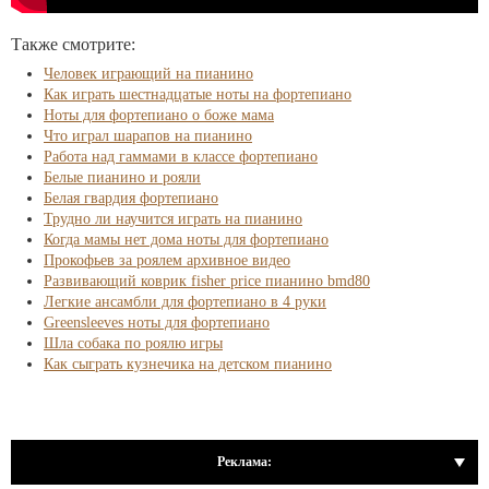
Также смотрите:
Человек играющий на пианино
Как играть шестнадцатые ноты на фортепиано
Ноты для фортепиано о боже мама
Что играл шарапов на пианино
Работа над гаммами в классе фортепиано
Белые пианино и рояли
Белая гвардия фортепиано
Трудно ли научится играть на пианино
Когда мамы нет дома ноты для фортепиано
Прокофьев за роялем архивное видео
Развивающий коврик fisher price пианино bmd80
Легкие ансамбли для фортепиано в 4 руки
Greensleeves ноты для фортепиано
Шла собака по роялю игры
Как сыграть кузнечика на детском пианино
Реклама: