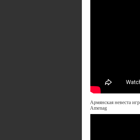
Армянская невеста игра
Amenag