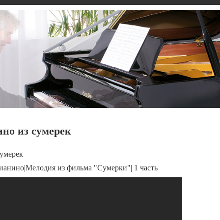
но из сумерек
сумерек
ианино|Мелодия из фильма "Сумерки"| 1 часть