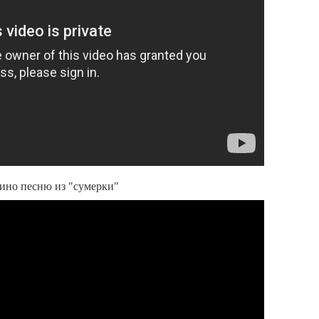
ино песню из "сумерки"