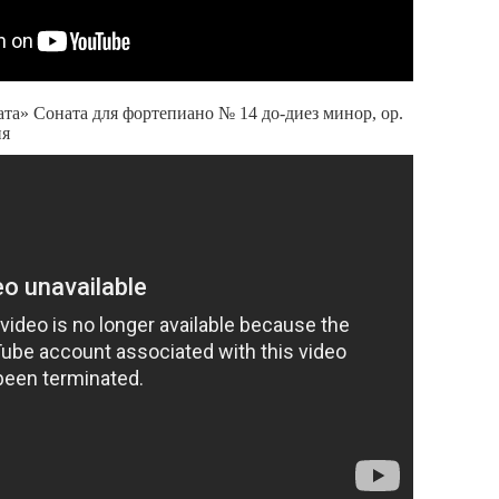
ата» Соната для фортепиано № 14 до-диез минор, ор.
ия