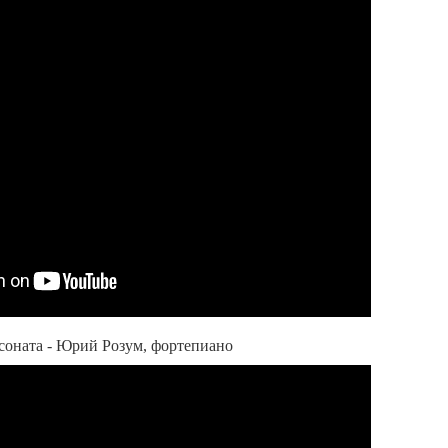
оната - Юрий Розум, фортепиано