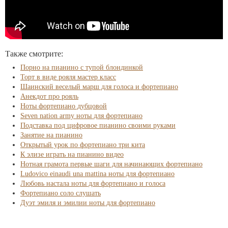
Также смотрите:
Порно на пианино с тупой блондинкой
Торт в виде рояля мастер класс
Шаинский веселый марш для голоса и фортепиано
Анекдот про рояль
Ноты фортепиано дубцовой
Seven nation army ноты для фортепиано
Подставка под цифровое пианино своими руками
Занятие на пианино
Открытый урок по фортепиано три кита
К элизе играть на пианино видео
Нотная грамота первые шаги для начинающих фортепиано
Ludovico einaudi una mattina ноты для фортепиано
Любовь настала ноты для фортепиано и голоса
Фортепиано соло слушать
Дуэт эмиля и эмилии ноты для фортепиано