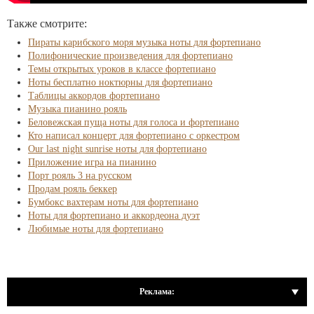
Также смотрите:
Пираты карибского моря музыка ноты для фортепиано
Полифонические произведения для фортепиано
Темы открытых уроков в классе фортепиано
Ноты бесплатно ноктюрны для фортепиано
Таблицы аккордов фортепиано
Музыка пианино рояль
Беловежская пуща ноты для голоса и фортепиано
Кто написал концерт для фортепиано с оркестром
Our last night sunrise ноты для фортепиано
Приложение игра на пианино
Порт рояль 3 на русском
Продам рояль беккер
Бумбокс вахтерам ноты для фортепиано
Ноты для фортепиано и аккордеона дуэт
Любимые ноты для фортепиано
Реклама: