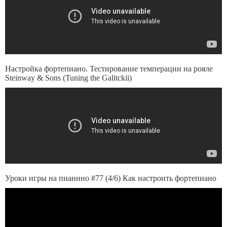
Настройка фортепиано. Тестирование темперации на рояле
Steinway & Sons (Tuning the Galitckii)
Уроки игры на пианино #77 (4/6) Как настроить фортепиано