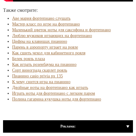
Также смотрите:
Аве мария фортепиано слушать
Мастер класс по игре на фортепиано
Маленький цветок ноты для саксофона и фортепиано
Люблю мужиков играющих на фортепиано
Цифры на клавишах пианино
Парень в аэропорту играет на рояле
Как сшить чехол для кабинетного рояля
Белек рояль плаза
Как играть розенбаума на пианино
Сорт винограда скарлет рояль
Пианино casio privia px 135
К чему снится игра на пианино
Двойные ноты на фортепиано как играть
Играть ноты для фортепиано с легким паром
Полина гагарина кукушка ноты для фортепиано
Реклама: