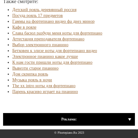
Также смотрите:
Детский рояль деревянный россия
Посуда рояль 17 предметов
Гаммы на фортепиано видео фа диез минор
Кафе в рояле
Слава басюл разбуди меня ноты для фортепиано
Аттестация преподавателя фортепиано
Выбор электронного пианино
Бетховен к элизе ноты для фортепиано видео
Электронное пианино какое лучше
К нам гости пришли ноты для фортепиано
Вывезти старое пианино
Дом скрипка рояль
Музыка рояль в ночи
The xx intro ноты для фортепиано
Парень красиво играет на пианино
Реклама:
© Phortepiano.Ru 2023