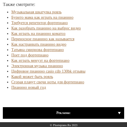
Также смотрите:
Музыкальная шкатулка рояль
Бурито мама как играть на пианино
Требуется репетитор фортепиано
Как разобрать пианино на выброс видео
Как играть на пианино коматоз
Переносное пианино как называется
Как настраивать пианино видео
Татьяна смирнова фортепиано
Поет под фортепиано
Как играть менуэт на фортепиано
Электронная музыка пианино
Цифровое пианино casio cdp 130bk отзывы
Какой может быть рояль
Сгорая плачут свечи ноты для фортепиано
Пианино новый год
Реклама:
© Phortepiano.Ru 2023