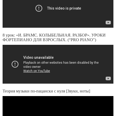
8 урок: «И. БРАМС. КОЛЫБЕЛЬНАЯ. РАЗБОР». УРОКИ
ФОРТЕПИАНО ДЛЯ ВЗРОСЛЫХ. (“PRO PIANO")
Теория музыки по-пацански с нуля [Звуки, ноты]