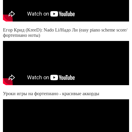
Егор Крид (KreeD): Nado Li/Надо Ли (easy piano scheme score/
фортепиано ноты)
Уроки игры на фортепиано - красивые аккорды