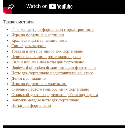
Также смотрите:
Григ концерт для фортепиано с оркестром ноты
Игра на фортепиано картинки
Красивая игра на пианино ноты
Сон играть на рояле
Токката и фуга ре минор для фортепиано
Перевозка пианино фортепиано и рояля
Сплин пой мне еще ноты для фортепиано
Boulevard of broken dreams ноты для фортепиано
Ноты для фортепиано подготовительный класс
Детям про пианино
Игра на фортепиано маленьким
Значение первого года обучения фортепиано
Открытый урок по фортепиано работа над звуком
Вопреки меладзе ноты для фортепиано
Нотки для фортепиано