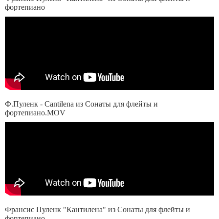
фортепиано
Ф.Пуленк - Cantilena из Сонаты для флейты и
фортепиано.MOV
Франсис Пуленк "Кантилена" из Сонаты для флейты и
фортепиано