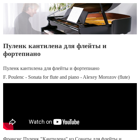
Пуленк кантилена для флейты и
фортепиано
Пуленк кантилена для флейты и фортепиано
F. Poulenc - Sonata for flute and piano - Alexey Morozov (flute)
Франсис Пуленк "Кантилена" из Сонаты для флейты и