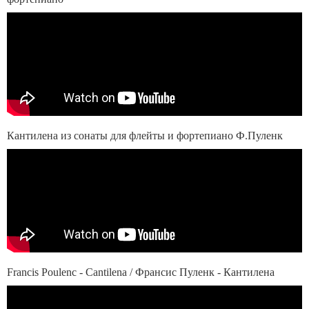
Кантилена из сонаты для флейты и фортепиано Ф.Пуленк
Francis Poulenc - Cantilena / Франсис Пуленк - Кантилена