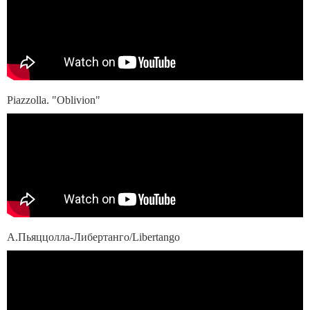
Piazzolla. "Оblivion"
А.Пьяццолла-Либертанго/Libertango