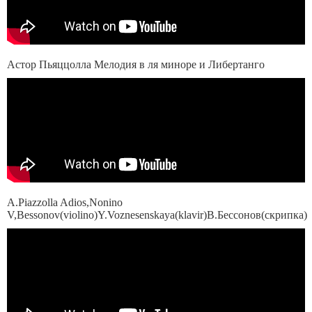
Астор Пьяццолла Мелодия в ля миноре и Либертанго
A.Piazzolla Adios,Nonino
V,Bessonov(violino)Y.Voznesenskaya(klavir)В.Бессонов(скрипка)