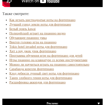
Также смотрите:
Как играть шестнадцатые ноты на фортепиано
Лучший город земли ноты для фортепиано
Белый рояль kawai
Полицейский играет на пианино видео
Обучающее пианино умка
Виктор головко игра на пианино
Tokio hotel invaded ноты для фортепиано
Хит а роу джек урок фортепиано
Программа обучения игре на фортепиано для детей
Игры пианино на клавиатуре со всеми инструментами
Можно ли научиться играть на пианино самостоятельно
Сарабанда корелли фортепиано
Клод дебюсси лунный свет ноты для фортепиано
Танец злобного гения ноты для фортепиано
Расшифровка аккордов для фортепиано
Реклама: