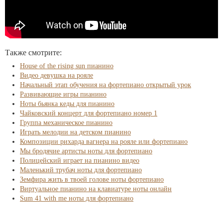
Также смотрите:
House of the rising sun пианино
Видео девушка на рояле
Начальный этап обучения на фортепиано открытый урок
Развивающие игры пианино
Ноты бьянка кеды для пианино
Чайковский концерт для фортепиано номер 1
Группа механическое пианино
Играть мелодии на детском пианино
Композиции рихарда вагнера на рояле или фортепиано
Мы бродячие артисты ноты для фортепиано
Полицейский играет на пианино видео
Маленький трубач ноты для фортепиано
Земфира жить в твоей голове ноты фортепиано
Виртуальное пианино на клавиатуре ноты онлайн
Sum 41 with me ноты для фортепиано