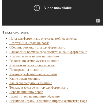
Также смотрите:
Ноты для фортепиано мурка ты мой муреночек
Лаэртский я играю на рояле
Сборник детских ноты для фортепиано
Чайковский времена года слушать онлайн фортепиано
Красиво поет и играет на пианино
Реквием по мечте музыка пианино
Красивая игра на пианино ноты
Проигрыш на пианино
Клавиатура фортепиано с нотами
Какие рояли хорошие
Как легко сыграть на пианино
Токката и фуга ре минор для фортепиано
Игра на пианино порно
Гарри поттер на пианино обучение
Научиться играть на пианино пираты карибского моря