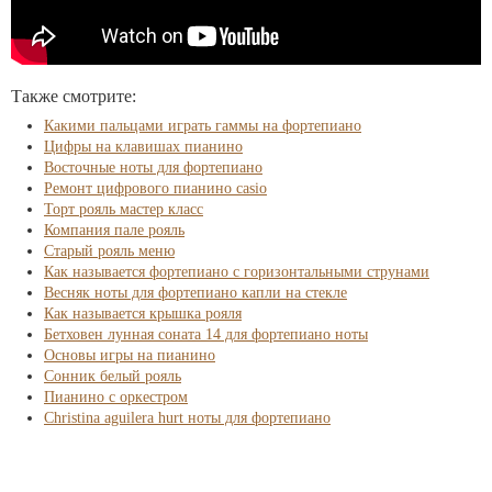
Также смотрите:
Какими пальцами играть гаммы на фортепиано
Цифры на клавишах пианино
Восточные ноты для фортепиано
Ремонт цифрового пианино casio
Торт рояль мастер класс
Компания пале рояль
Старый рояль меню
Как называется фортепиано с горизонтальными струнами
Весняк ноты для фортепиано капли на стекле
Как называется крышка рояля
Бетховен лунная соната 14 для фортепиано ноты
Основы игры на пианино
Сонник белый рояль
Пианино с оркестром
Christina aguilera hurt ноты для фортепиано