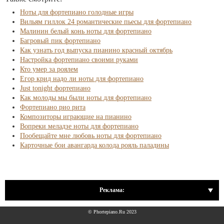
Ноты для фортепиано голодные игры
Вильям гиллок 24 романтические пьесы для фортепиано
Малинин белый конь ноты для фортепиано
Багровый пик фортепиано
Как узнать год выпуска пианино красный октябрь
Настройка фортепиано своими руками
Кто умер за роялем
Егор крид надо ли ноты для фортепиано
Just tonight фортепиано
Как молоды мы были ноты для фортепиано
Фортепиано рио рита
Композиторы играющие на пианино
Вопреки меладзе ноты для фортепиано
Пообещайте мне любовь ноты для фортепиано
Карточные бои авангарда колода рояль паладины
Реклама:
© Phortepiano.Ru 2023