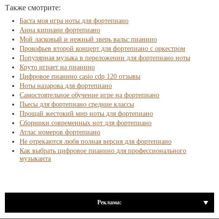
Также смотрите:
Баста моя игра ноты для фортепиано
Анна кипиани фортепиано
Мой ласковый и нежный зверь вальс пианино
Прокофьев второй концерт для фортепиано с оркестром
Популярная музыка в переложении для фортепиано ноты
Круто играет на пианино
Цифровое пианино casio cdp 120 отзывы
Ноты назарова для фортепиано
Самостоятельное обучение игре на фортепиано
Пьесы для фортепиано средние классы
Прощай жестокий мир ноты для фортепиано
Сборники современных нот для фортепиано
Атлас номеров фортепиано
Не отрекаются любя полная версия для фортепиано
Как выбрать цифровое пианино для профессионального
музыканта
Реклама: