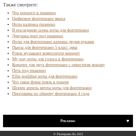
Также смотрите:
Что ценного в пианино
Цифровое фортепиано ямаха
Ноты калинка пианино
В последнюю осень ноты для фортепиано
Девушка поет под пианино
Ноты для фортепиано катюша двумя руками
Пьесы для фортепиано 5 класс дмш
Рояль музыкант композитор концерт
My way ноты для голоса и фортепиано
Концерт для двух фортепиано с оркестром моцарт
Петь под пианино
Ellie goulding ноты для фортепиано
Что такое флеш рояль в покере
Шопен апрель мечты ноты для фортепиано
Программа по общему фортепиано 4 года
Реклама:
© Phortepiano.Ru 2023