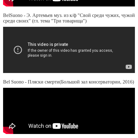
BelSuono - Э. Артемьев муз. из к/ф "Свой среди чужих, чужой
среди своих" (гл. тема "Три товарища")
Bel Suono - Пляски смерти(Большой зал консерватории, 2016)