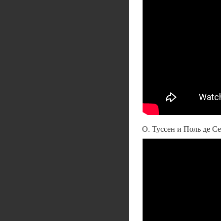
О. Туссен и Поль де 