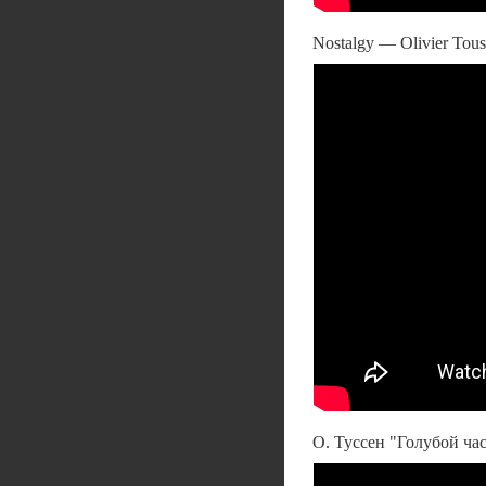
Nostalgy — Olivier Tou
О. Туссен "Голубой ча