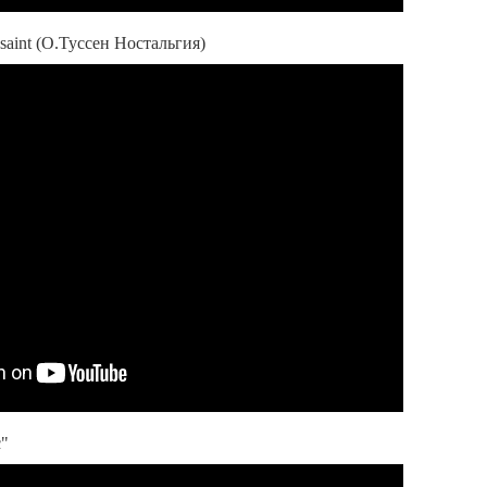
ssaint (О.Туссен Ностальгия)
с"