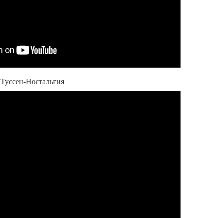
О.Туссен-Ностальгия