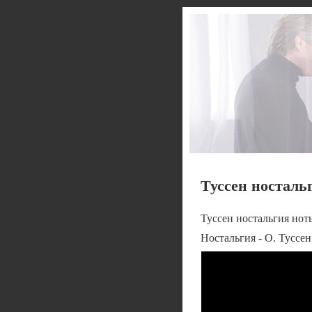
Туссен носталь
Туссен ностальгия нот
Ностальгия - О. Туссен 