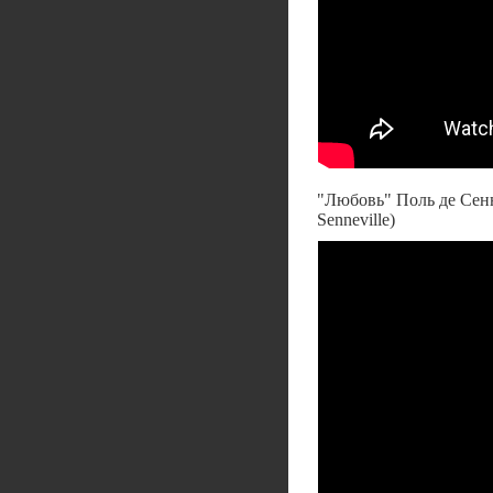
"Любовь" Поль де Сен
Senneville)