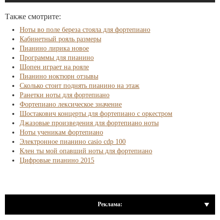
Также смотрите:
Ноты во поле береза стояла для фортепиано
Кабинетный рояль размеры
Пианино лирика новое
Программы для пианино
Шопен играет на рояле
Пианино ноктюрн отзывы
Сколько стоит поднять пианино на этаж
Ранетки ноты для фортепиано
Фортепиано лексическое значение
Шостакович концерты для фортепиано с оркестром
Джазовые произведения для фортепиано ноты
Ноты ученикам фортепиано
Электронное пианино casio cdp 100
Клен ты мой опавший ноты для фортепиано
Цифровые пианино 2015
Реклама: