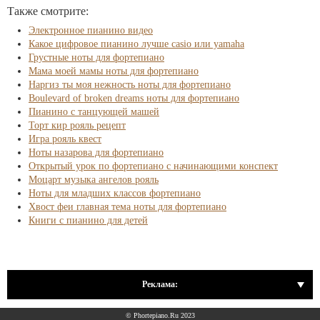
Также смотрите:
Электронное пианино видео
Какое цифровое пианино лучше casio или yamaha
Грустные ноты для фортепиано
Мама моей мамы ноты для фортепиано
Наргиз ты моя нежность ноты для фортепиано
Boulevard of broken dreams ноты для фортепиано
Пианино с танцующей машей
Торт кир рояль рецепт
Игра рояль квест
Ноты назарова для фортепиано
Открытый урок по фортепиано с начинающими конспект
Моцарт музыка ангелов рояль
Ноты для младших классов фортепиано
Хвост феи главная тема ноты для фортепиано
Книги с пианино для детей
Реклама:
© Phortepiano.Ru 2023