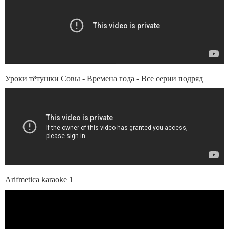
Уроки тётушки Совы - Времена года - Все серии подряд
Arifmetica karaoke 1