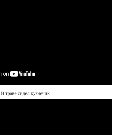
 В траве сидел кузнечик