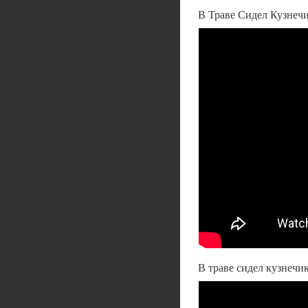
В Траве Сидел Кузнечи
В траве сидел кузнеч