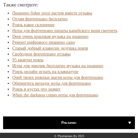
Также смотрите:
Пианино fisher price растем вместе отзывы
Отдам фортепиано бесплатно
Рояль какое склонение
Ноты для фортепиано пираты карибского моря смотреть
Deep очень красивая музыка на пианино
Ремонт цифрового пианино casio
Старый добрый клавесин дедушка рояля
Свободное фортепиано отзывы
95 квартал рояль
Игры для девочек бесплатно музыка на пианино
Рояль онлайн играть на клавиатуре
Очей твоих нежных магия ноты для фортепиано
Обернитесь меладзе ноты для фортепиано
Рояль в кустах что значит
When the darkness comes ноты для фортепиано
Реклама:
© Phortepiano.Ru 2023