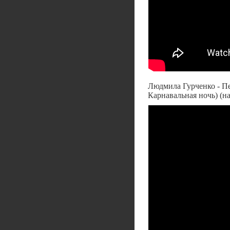
Людмила Гурченко - Пе
Карнавальная ночь) (на