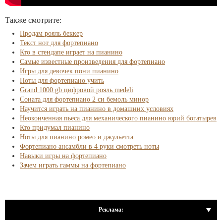
Также смотрите:
Продам рояль беккер
Текст нот для фортепиано
Кто в стендапе играет на пианино
Самые известные произведения для фортепиано
Игры для девочек пони пианино
Ноты для фортепиано учить
Grand 1000 gb цифровой рояль medeli
Соната для фортепиано 2 си бемоль минор
Научится играть на пианино в домашних условиях
Неоконченная пьеса для механического пианино юрий богатырев
Кто придумал пианино
Ноты для пианино ромео и джульетта
Фортепиано ансамбли в 4 руки смотреть ноты
Навыки игры на фортепиано
Зачем играть гаммы на фортепиано
Реклама: