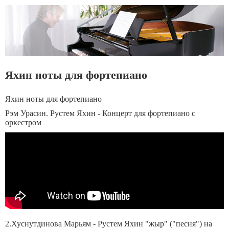
Яхин ноты для фортепиано
Яхин ноты для фортепиано
Рэм Урасин. Рустем Яхин - Концерт для фортепиано с
оркестром
2.Хуснутдинова Марьям - Рустем Яхин "жыр" ("песня") на