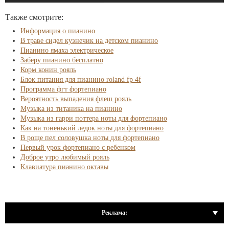
Также смотрите:
Информация о пианино
В траве сидел кузнечик на детском пианино
Пианино ямаха электрическое
Заберу пианино бесплатно
Корм конин рояль
Блок питания для пианино roland fp 4f
Программа фгт фортепиано
Вероятность выпадения флеш рояль
Музыка из титаника на пианино
Музыка из гарри поттера ноты для фортепиано
Как на тоненький ледок ноты для фортепиано
В роще пел соловушка ноты для фортепиано
Первый урок фортепиано с ребенком
Доброе утро любимый рояль
Клавиатура пианино октавы
Реклама: