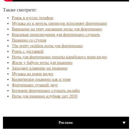
Также смотрите:
Рояль в кустах телефон
Музыка из к метель свиридов исполняет фортепиано
Вариации на тему паганини ноты для фортепиано
Красивые произведения для фортепиано слушать
Пианино со стулом
The pretty reckless ноты для фортепиано
Рояль с доставкой
Ноты для фортепиано пираты карибского моря видео
Жили у бабуси ноты для пианино
Западают клавиши на пианино
Музыка на рояле видео
Космическое пианино как в томе
Фортепиано лучший друг
Бетховен фортепиано слушать онлайн
Ноты для пианино клубняк хит 2010
Реклама: