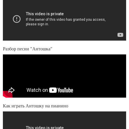
Разбор песни "Антошка"
Как играть Антошку на пианино