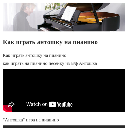
Как играть антошку на пианино
Как играть антошку на пианино
как играть на пианино песенку из м/ф Антошка
"Антошка" игра на пианино