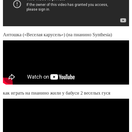
Антошка («Веселая карусель») (на пианино Synthesia)
как играть на пианино жили у бабуси 2 веселых гуся