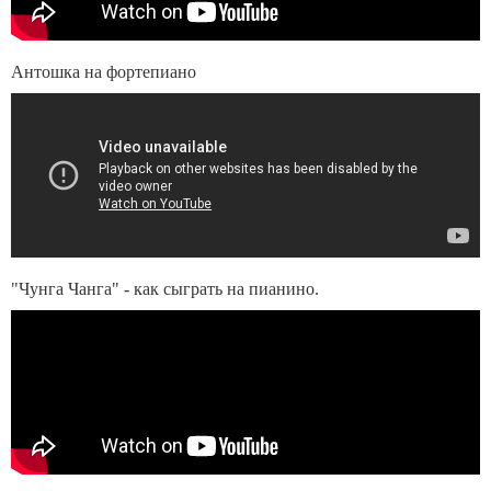
Антошка на фортепиано
"Чунга Чанга" - как сыграть на пианино.