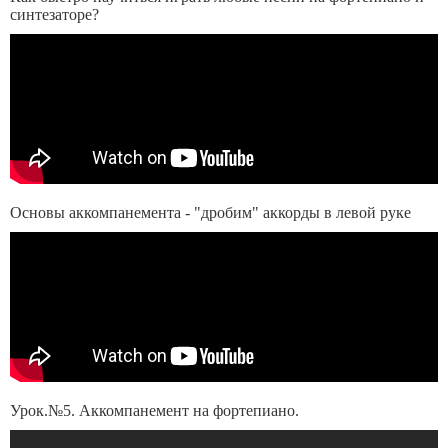
синтезаторе?
Основы аккомпанемента - "дробим" аккорды в левой руке
Урок.№5. Аккомпанемент на фортепиано.