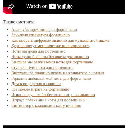
Также смотрите:
Аллилуйя шрек ноты для фортепиано
Звучащая клавиатура фортепиано
Как выбрать цифровое пианино для музыкальной школы
Курт воннегут механическое пианино читать
Ноты назарова для фортепиано
Ноты лунной сонаты бетховена для пианино
Земфира мы разбиваемся ноты для фортепиано
Cry me a river ноты для фортепиано
Виртуальное пианино играть на клавиатуре с нотами
Гершвин любимый мой ноты для фортепиано
Дом в виде рояля и скрипки
Где можно играть на фортепиано
Играть игру онлайн бесплатно игра на пианино
Штраус полька анна ноты для фортепиано
Синтезатор с клавишами как у пианино