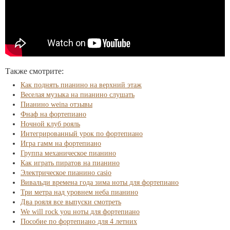
Также смотрите:
Как поднять пианино на верхний этаж
Веселая музыка на пианино слушать
Пианино weina отзывы
Фнаф на фортепиано
Ночной клуб рояль
Интегрированный урок по фортепиано
Игра гамм на фортепиано
Группа механическое пианино
Как играть пиратов на пианино
Электрическое пианино casio
Вивальди времена года зима ноты для фортепиано
Три метра над уровнем неба пианино
Два рояля все выпуски смотреть
We will rock you ноты для фортепиано
Пособие по фортепиано для 4 летних