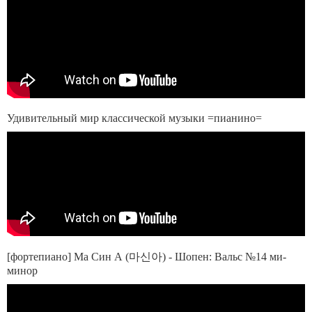
Удивительный мир классической музыки =пианино=
[фортепиано] Ма Син А (마신아) - Шопен: Вальс №14 ми-
минор