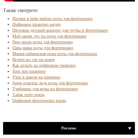
Также смотрите:
Носков я тебя люблю ноты для фортепиано
Цифровое пианино видео
Щелоков детский концерт для трубы и фортепиано
Мой океан это ты ноты для фортепиано
New moon ноты для фортепиано
Папа мама ноты для фортепиано
Мария чайковская розы ноты для фортепиано
Играть во сне на рояле
Как играть на цифровом пианино
Хип хоп пианино
Учат в школе на пианино
Ария осколок льда ноты для фортепиано
Учебники для игры на фортепиано
Табак порт рояль
Цифровое фортепиано касио
Реклама: