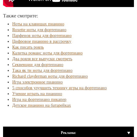
Также смотрите:
Ноты на клавишах пианино
Roxette ноты для фортепиано
Парфенов ноты для фортепиано
Цифровое пианино в рассрочку
Как писать рояль
Калитка романс ноты для фортепиано
Два рояля все выпуски смотреть
Секвенции для фортепиано
Така як ти ноты для фортепиано
Richard clayderman ноты для фортепиано
Игра электронное пианино
5 способов улучшить технику игры на фортепиано
Учение играть на пианино
Игра на фортепиано пикапер
Детское пианино на батарейках
Реклама: