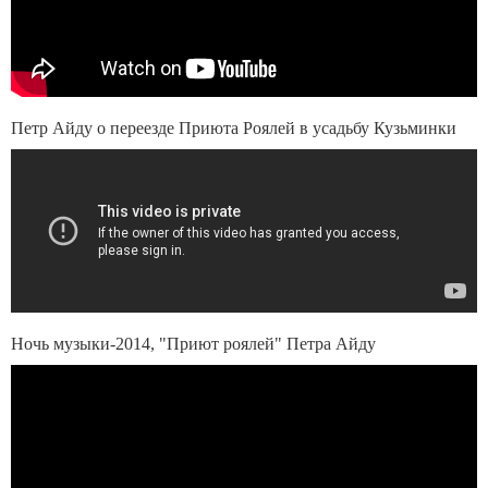
Петр Айду о переезде Приюта Роялей в усадьбу Кузьминки
Ночь музыки-2014, "Приют роялей" Петра Айду